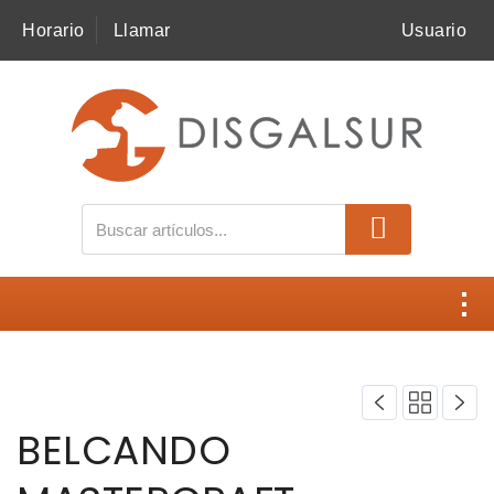
Horario
Llamar
Usuario
MI COMPRA
SNACKS
ALIMENTACIÓN
ACCESORIOS
HIGIENE
Contacto
SALUD
Disgalsur
BELCANDO
NOVEDADES
Catálogos