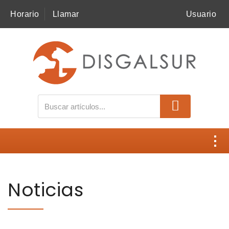
Horario
Llamar
Usuario
MI COMPRA
SNACKS
ALIMENTACIÓN
ACCESORIOS
HIGIENE
Contacto
SALUD
Noticias
Disgalsur
NOVEDADES
Catálogos