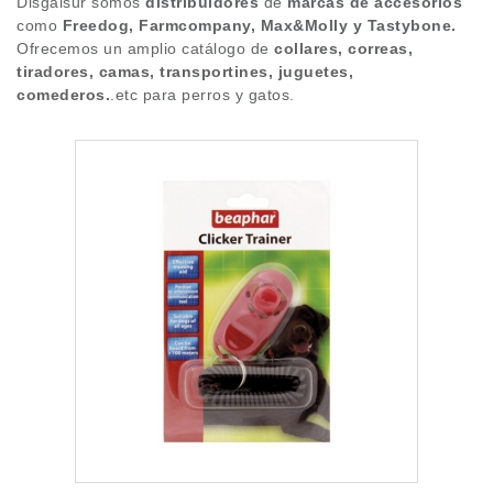
Disgalsur somos
distribuidores
de
marcas de accesorios
Blog
como
Freedog, Farmcompany, Max&Molly y Tastybone.
LEX & MAX
Ofrecemos un amplio catálogo de
collares, correas,
tiradores, camas, transportines, juguetes,
Alta cliente
TASTYBONE
comederos.
.etc para perros y gatos.
Marcas
BEAPHAR
HIGIENE
SALUD
NOVEDADES
PROMOCIONES