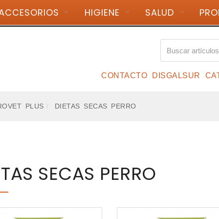
ACCESORIOS
HIGIENE
SALUD
PRO
 14:00
+34 988 224 845
CONTACTO
DISGALSUR
CA
ROVET PLUS
DIETAS SECAS PERRO
ETAS SECAS PERRO