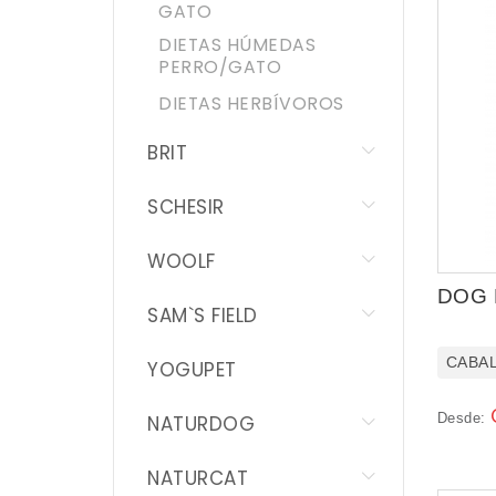
DISUGUAL
GATO
DIETAS HÚMEDAS
CESAR
PERRO/GATO
DIETAS HERBÍVOROS
WHISKAS
BRIT
LITTLE ONE
SCHESIR
APPLAWS
WOOLF
BEAPHAR
DOG 
SAM`S FIELD
ACCESORIOS
CABA
YOGUPET
HIGIENE
Desde:
NATURDOG
SALUD
NATURCAT