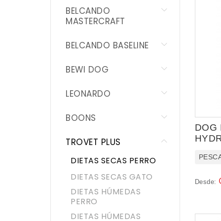
BELCANDO
BOONS
MASTERCRAFT
TROVET PLUS
BELCANDO BASELINE
BRIT
BEWI DOG
SCHESIR
LEONARDO
WOOLF
BOONS
DOG
SAM`S FIELD
HYDR
TROVET PLUS
YOGUPET
PESC
DIETAS SECAS PERRO
NATURDOG
DIETAS SECAS GATO
Desde:
DIETAS HÚMEDAS
NATURCAT
PERRO
DIETAS HÚMEDAS