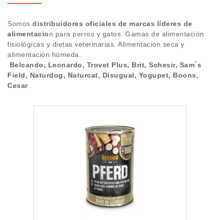
Blog
BOONS
Somos
distribuidores oficiales de marcas líderes de
alimentacio
n para perros y gatos. Gamas de alimentación
TROVET PLUS
Alta cliente
fisiológicas y dietas veterinarias. Alimentacion seca y
alimentación húmeda.
BRIT
Marcas
Belcando, Leonardo, Trovet Plus, Brit, Schesir, Sam´s
Field, Naturdog, Naturcat, Disugual, Yogupet, Boons,
SCHESIR
Cesar
WOOLF
SAM`S FIELD
YOGUPET
NATURDOG
NATURCAT