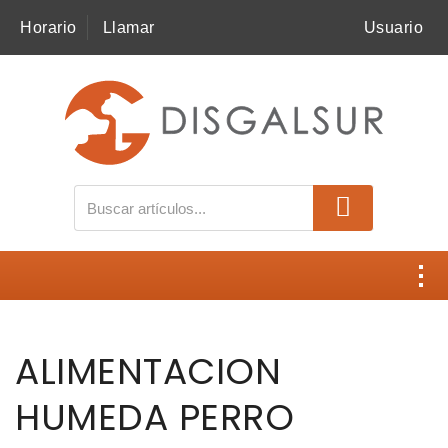
Horario
Llamar
Usuario
MI COMPRA
SNACKS
ALIMENTACIÓN
BELCANDO
BELCANDO MASTERCRAFT
Contacto
BELCANDO BASELINE
ALIMENTACION
Disgalsur
BEWI DOG
HUMEDA PERRO
Catálogos
LEONARDO