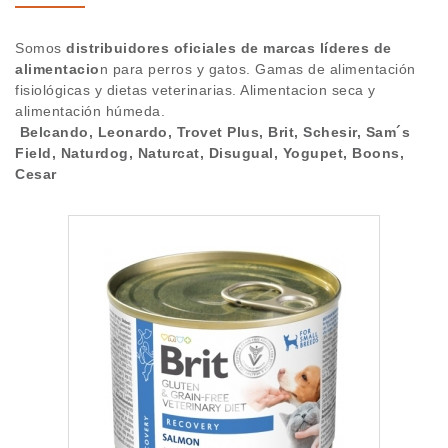
Blog
BOONS
Somos
distribuidores oficiales de marcas líderes de
alimentacio
n para perros y gatos. Gamas de alimentación
TROVET PLUS
Alta cliente
fisiológicas y dietas veterinarias. Alimentacion seca y
alimentación húmeda.
BRIT
Marcas
Belcando, Leonardo, Trovet Plus, Brit, Schesir, Sam´s
Field, Naturdog, Naturcat, Disugual, Yogupet, Boons,
SCHESIR
Cesar
WOOLF
SAM`S FIELD
YOGUPET
NATURDOG
NATURCAT