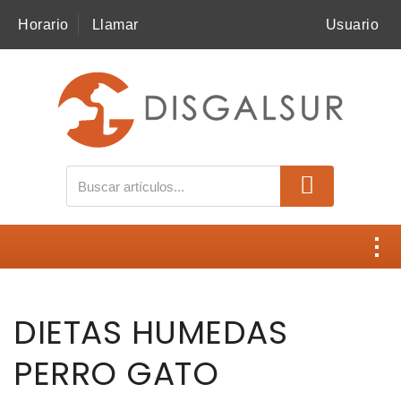
Horario
Llamar
Usuario
MI COMPRA
SNACKS
ALIMENTACIÓN
BELCANDO
BELCANDO MASTERCRAFT
Contacto
BELCANDO BASELINE
DIETAS HUMEDAS
Disgalsur
BEWI DOG
PERRO GATO
Catálogos
LEONARDO