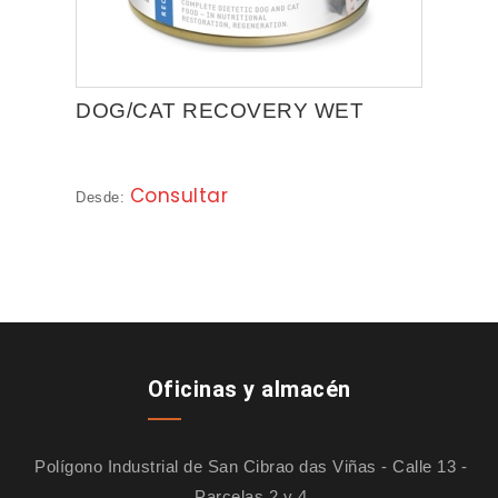
DISUGUAL
CESAR
WHISKAS
DOG/CAT RECOVERY WET
LITTLE ONE
Consultar
Desde:
APPLAWS
BEAPHAR
ACCESORIOS
HIGIENE
Oficinas y almacén
SALUD
Polígono Industrial de San Cibrao das Viñas - Calle 13 -
Parcelas 2 y 4