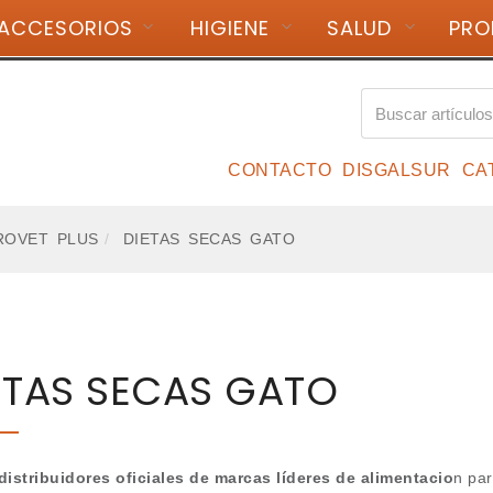
ACCESORIOS
HIGIENE
SALUD
PRO
 14:00
+34 988 224 845
CONTACTO
DISGALSUR
CA
ROVET PLUS
DIETAS SECAS GATO
ETAS SECAS GATO
distribuidores oficiales de marcas líderes de alimentacio
n par