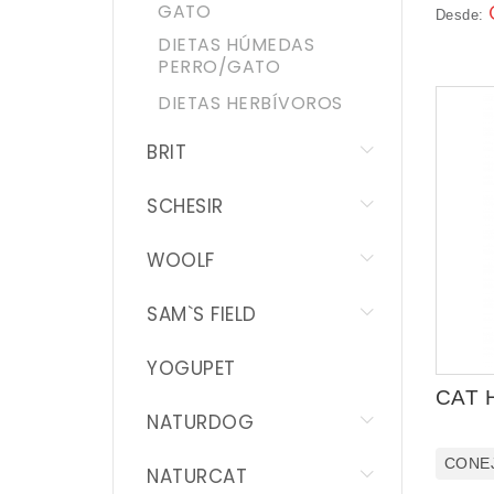
DISUGUAL
GATO
Desde:
DIETAS HÚMEDAS
CESAR
PERRO/GATO
DIETAS HERBÍVOROS
WHISKAS
BRIT
LITTLE ONE
SCHESIR
APPLAWS
WOOLF
BEAPHAR
SAM`S FIELD
ACCESORIOS
YOGUPET
HIGIENE
CAT 
NATURDOG
SALUD
CONE
NATURCAT