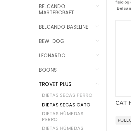
fisioló
BELCANDO
BOONS
Belcand
MASTERCRAFT
TROVET PLUS
BELCANDO BASELINE
BRIT
BEWI DOG
SCHESIR
LEONARDO
WOOLF
BOONS
SAM`S FIELD
TROVET PLUS
YOGUPET
DIETAS SECAS PERRO
CAT 
NATURDOG
DIETAS SECAS GATO
DIETAS HÚMEDAS
NATURCAT
PERRO
POLL
DIETAS HÚMEDAS