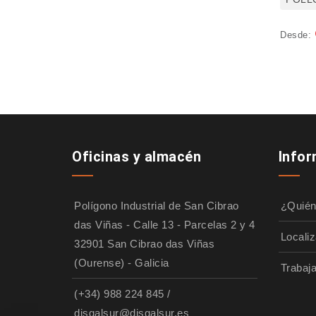
Desde:
Oficinas y almacén
Info
Polígono Industrial de San Cibrao
¿Quié
das Viñas - Calle 13 - Parcelas 2 y 4
Localiz
32901 San Cibrao das Viñas
(Ourense) - Galicia
Trabaj
(+34) 988 224 845
/
disgalsur@disgalsur.es