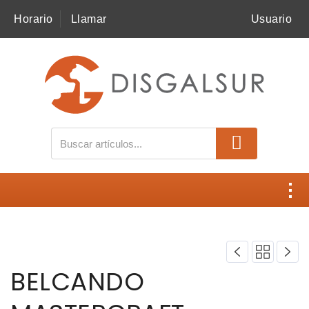
Horario
Llamar
Usuario
MI COMPRA
SNACKS
ALIMENTACIÓN
ACCESORIOS
HIGIENE
Contacto
SALUD
Disgalsur
BELCANDO
NOVEDADES
Catálogos