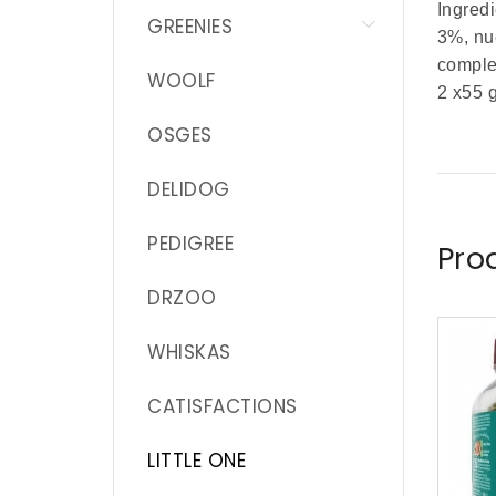
Ingredi
GREENIES
3%, nue
comple
WOOLF
2 x55 g
OSGES
DELIDOG
PEDIGREE
Pro
DRZOO
WHISKAS
CATISFACTIONS
LITTLE ONE