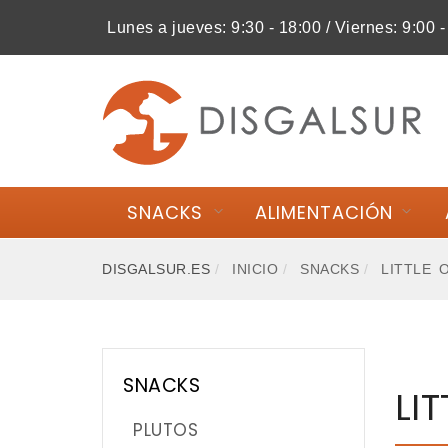
Lunes a jueves: 9:30 - 18:00 / Viernes: 9:00 -
MI COMPRA
SNACKS
ALIMENTACIÓN
SNACKS
ALIMENTACIÓN
ACCESORIOS
DISGALSUR.ES
INICIO
SNACKS
LITTLE 
HIGIENE
SALUD
SNACKS
LI
NOVEDADES
PLUTOS