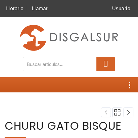
Horario
Llamar
Usuario
MI COMPRA
SNACKS
ALIMENTACIÓN
ACCESORIOS
HIGIENE
Contacto
SALUD
Disgalsur
CHURU GATO BISQUE
NOVEDADES
Catálogos