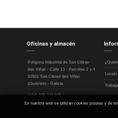
Oficinas y almacén
Info
Polígono Industrial de San Cibrao
¿Quié
das Viñas - Calle 13 - Parcelas 2 y 4
Localiz
32901 San Cibrao das Viñas
(Ourense) - Galicia
Trabaj
(+34) 988 224 845
/
disgalsur@disgalsur.es
En nuestra web se utilizan cookies propias y de te