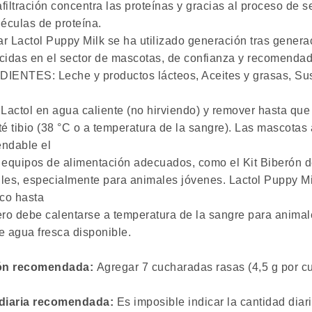
afiltración concentra las proteínas y gracias al proceso de
léculas de proteína.
r Lactol Puppy Milk se ha utilizado generación tras genera
cidas en el sector de mascotas, de confianza y recomendad
IENTES: Leche y productos lácteos, Aceites y grasas, Sus
Lactol en agua caliente (no hirviendo) y remover hasta que 
é tibio (38 °C o a temperatura de la sangre). Las mascotas 
ndable el
 equipos de alimentación adecuados, como el Kit Biberón d
riles, especialmente para animales jóvenes. Lactol Puppy M
fico hasta
ero debe calentarse a temperatura de la sangre para anima
e agua fresca disponible.
ión recomendada:
Agregar 7 cucharadas rasas (4,5 g por c
diaria recomendada:
Es imposible indicar la cantidad diar