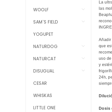
La ultr
las mo
WOOLF
Beapha
recono
SAM`S FIELD
INGRED
YOGUPET
Añadir 
NATURDOG
que est
recome
NATURCAT
uso de
y esté
DISUGUAL
frigorí
24h, p
CESAR
siempr
WHISKAS
Diluc
LITTLE ONE
Dosis 