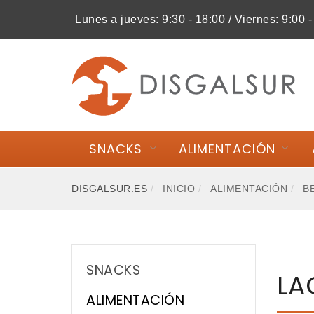
Lunes a jueves: 9:30 - 18:00 / Viernes: 9:00 -
MI COMPRA
SNACKS
ALIMENTACIÓN
SNACKS
ALIMENTACIÓN
ACCESORIOS
DISGALSUR.ES
INICIO
ALIMENTACIÓN
B
HIGIENE
SALUD
SNACKS
LA
NOVEDADES
ALIMENTACIÓN