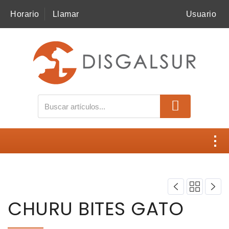
Horario
Llamar
Usuario
MI COMPRA
SNACKS
ALIMENTACIÓN
ACCESORIOS
HIGIENE
Contacto
SALUD
Disgalsur
CHURU BITES GATO
NOVEDADES
Catálogos