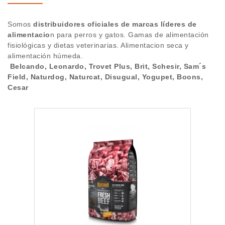
Blog
BOONS
Somos
distribuidores oficiales de marcas líderes de
alimentacio
n para perros y gatos. Gamas de alimentación
TROVET PLUS
Alta cliente
fisiológicas y dietas veterinarias. Alimentacion seca y
alimentación húmeda.
BRIT
Marcas
Belcando, Leonardo, Trovet Plus, Brit, Schesir, Sam´s
Field, Naturdog, Naturcat, Disugual, Yogupet, Boons,
SCHESIR
Cesar
WOOLF
SAM`S FIELD
YOGUPET
NATURDOG
NATURCAT