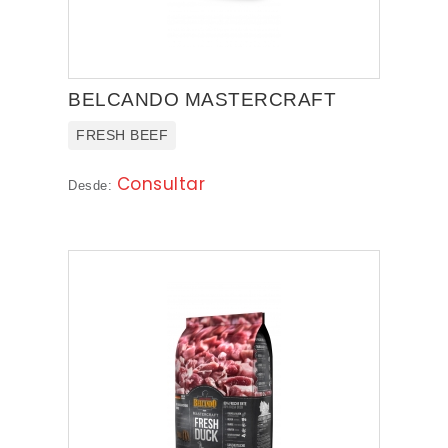
DISUGUAL
CESAR
WHISKAS
BELCANDO MASTERCRAFT
FRESH BEEF
LITTLE ONE
Consultar
Desde:
APPLAWS
BEAPHAR
ACCESORIOS
HIGIENE
SALUD