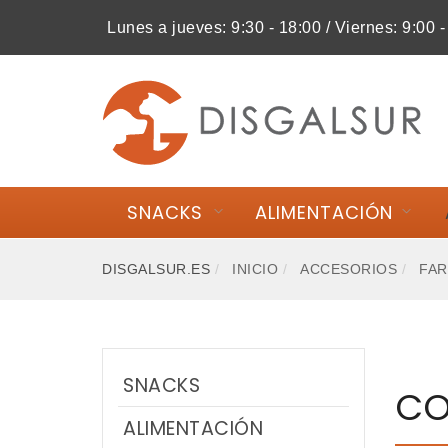
Lunes a jueves: 9:30 - 18:00 / Viernes: 9:00 -
MI COMPRA
SNACKS
ALIMENTACIÓN
SNACKS
ALIMENTACIÓN
ACCESORIOS
DISGALSUR.ES
INICIO
ACCESORIOS
FA
FREEDOG
FARMCOMPANY
SNACKS
RUCAN
CO
ALIMENTACIÓN
MAX&MOLLY