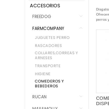
ACCESORIOS
LEX & MAX
Disgal
Ofrecem
FREEDOG
TASTYBONE
perros 
FARMCOMPANY
BEAPHAR
JUGUETES PERRO
HIGIENE
RASCADORES
COLLARES,CORREAS Y
SALUD
ARNESES
TRANSPORTE
NOVEDADES
HIGIENE
COMEDEROS Y
PROMOCIONES
BEBEDEROS
RUCAN
COME
DISP
MAX&MOLLY
(sin b