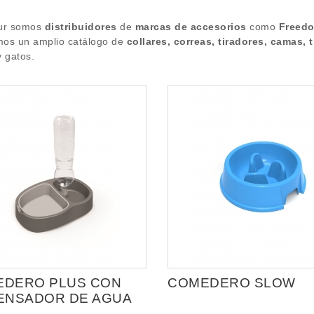
sur somos
distribuidores
de
marcas de accesorios
como
Freedo
os un amplio catálogo de
collares, correas, tiradores, camas,
y gatos.
DERO PLUS CON
COMEDERO SLOW
ENSADOR DE AGUA
otella)