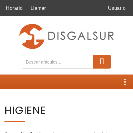
Horario
Llamar
Usuario
MI COMPRA
SNACKS
ALIMENTACIÓN
ACCESORIOS
HIGIENE
Contacto
BECO
HIGIENE
Disgalsur
BUDDYCARE
Catálogos
FREEDOG