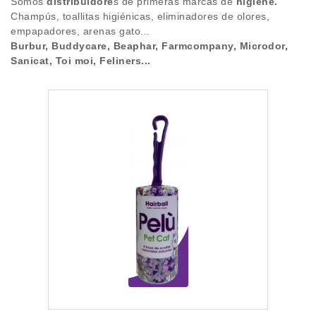
Somos
distribuidore
s de primeras marcas de
higiene.
Blog
Champús, toallitas higiénicas, eliminadores de olores,
TOI MOI
empapadores, arenas gato...
Burbur, Buddycare, Beaphar, Farmcompany, Microdor,
Alta cliente
SANICAT
Sanicat, Toi moi, Feliners...
Marcas
FELINERS
MICRODOR
BEAPHAR
BURBUR
FARMCOMPANY
PELÚ
LITTLE ONE