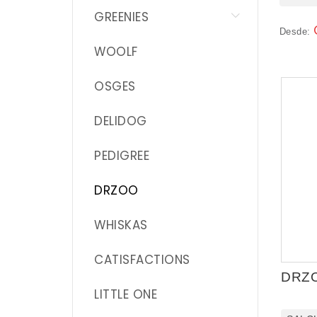
GREENIES
WHISKAS
Desde:
WOOLF
CATISFACTIONS
OSGES
LITTLE ONE
DELIDOG
APPLAWS
PEDIGREE
SAM`S FIELD
DRZOO
ALIMENTACIÓN
WHISKAS
ACCESORIOS
CATISFACTIONS
HIGIENE
DRZ
LITTLE ONE
SALUD