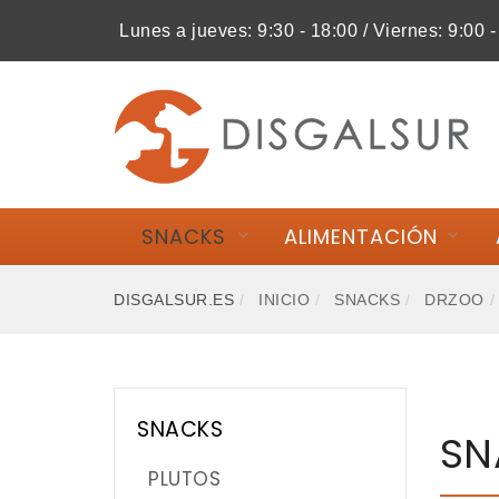
Lunes a jueves: 9:30 - 18:00 / Viernes: 9:00 -
MI COMPRA
SNACKS
PLUTOS
SNACKS
ALIMENTACIÓN
DOSDOG
DISGALSUR.ES
INICIO
SNACKS
DRZOO
HOBBIT.ALF
BELCANDO
SCHESIR
SNACKS
SN
EL REY DE LA CASA
PLUTOS