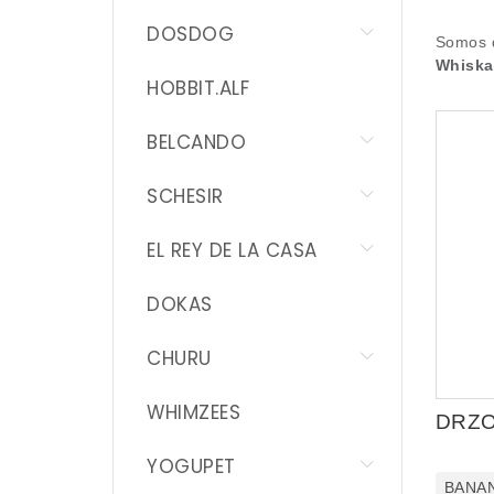
DOKAS
DOSDOG
Somos d
Whiskas
CHURU
HOBBIT.ALF
WHIMZEES
BELCANDO
YOGUPET
SCHESIR
GREENIES
EL REY DE LA CASA
WOOLF
DOKAS
OSGES
CHURU
DELIDOG
WHIMZEES
DRZ
PEDIGREE
YOGUPET
DRZOO
BANAN